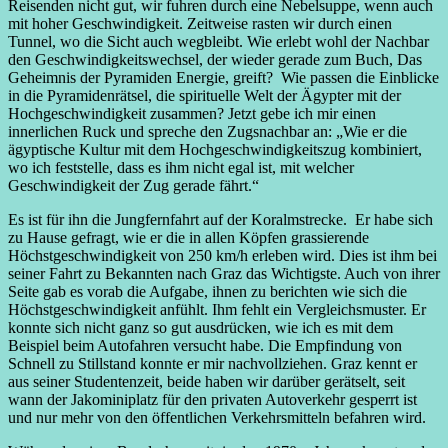
Reisenden nicht gut, wir fuhren durch eine Nebelsuppe, wenn auch
mit hoher Geschwindigkeit. Zeitweise rasten wir durch einen
Tunnel, wo die Sicht auch wegbleibt. Wie erlebt wohl der Nachbar
den Geschwindigkeitswechsel, der wieder gerade zum Buch, Das
Geheimnis der Pyramiden Energie, greift? Wie passen die Einblicke
in die Pyramidenrätsel, die spirituelle Welt der Ägypter mit der
Hochgeschwindigkeit zusammen? Jetzt gebe ich mir einen
innerlichen Ruck und spreche den Zugsnachbar an: „Wie er die
ägyptische Kultur mit dem Hochgeschwindigkeitszug kombiniert,
wo ich feststelle, dass es ihm nicht egal ist, mit welcher
Geschwindigkeit der Zug gerade fährt.“
Es ist für ihn die Jungfernfahrt auf der Koralmstrecke. Er habe sich
zu Hause gefragt, wie er die in allen Köpfen grassierende
Höchstgeschwindigkeit von 250 km/h erleben wird. Dies ist ihm bei
seiner Fahrt zu Bekannten nach Graz das Wichtigste. Auch von ihrer
Seite gab es vorab die Aufgabe, ihnen zu berichten wie sich die
Höchstgeschwindigkeit anfühlt. Ihm fehlt ein Vergleichsmuster. Er
konnte sich nicht ganz so gut ausdrücken, wie ich es mit dem
Beispiel beim Autofahren versucht habe. Die Empfindung von
Schnell zu Stillstand konnte er mir nachvollziehen. Graz kennt er
aus seiner Studentenzeit, beide haben wir darüber gerätselt, seit
wann der Jakominiplatz für den privaten Autoverkehr gesperrt ist
und nur mehr von den öffentlichen Verkehrsmitteln befahren wird.