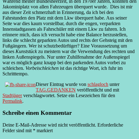
Während meiner Bundesheerzeit, in den 1970er Jahren, konnten den
Jakominiplatz von allen Fahrzeugen überquert wurde. Dies ist mir
aus dieser Zeit schmerzhaft in Erinnerung, da ich bei den
Fahrstunden den Platz mit dem Lkw überquert habe. Aus seiner
Seite war dies kaum vorstellbar, durch die engen, verparkten
Innenstadtgassen als Fahrschüler mit einem Lkw zu fahren. Ich
erinnere mich, dass ich versucht habe eine Balance herzustellen,
links die schlecht geparkten Autos und rechts der Gehsteig mit den
Fußgängern. Wer ist schutzbedürftiger? Eine Voraussetzung um
dieses
Kunststück
zu meistern war die Verwendung des rechten und
linken Außenspiegels. Nur unter Zuhilfenahme der Außenspiegel
war es möglich ganz knapp bei den parkenden Autos vorbei zu
schleichen.
Vorbeischleichen
ist das richtige Wort, ich fuhr im
Schritttempo.
Dieser Eintrag wurde von
schlagloch
unter
TAG.GEDANKEN
veröffentlicht und mit
Stadtjäger
verschlagwortet. Setze ein Lesezeichen für den
Permalink
.
Schreibe einen Kommentar
Deine E-Mail-Adresse wird nicht veröffentlicht.
Erforderliche
Felder sind mit
*
markiert