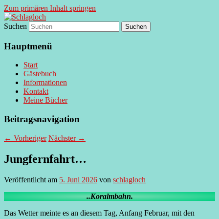
Zum primären Inhalt springen
Suchen
supersberger taggedanken
Schlagloch
Hauptmenü
Start
Gästebuch
Informationen
Kontakt
Meine Bücher
Beitragsnavigation
←
Vorheriger
Nächster
→
Jungfernfahrt…
Veröffentlicht am
5. Juni 2026
von
schlagloch
..Koralmbahn.
Das Wetter meinte es an diesem Tag, Anfang Februar, mit den