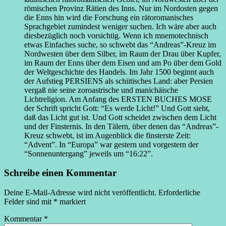
römischen Provinz Rätien des Inns. Nur im Nordosten gegen
die Enns hin wird die Forschung ein rätoromanisches
Sprachgebiet zumindest weniger suchen. Ich wäre aber auch
diesbezüglich noch vorsichtig. Wenn ich mnemotechnisch
etwas Einfaches suche, so schwebt das “Andreas”-Kreuz im
Nordwesten über dem Silber, im Raum der Drau über Kupfer,
im Raum der Enns über dem Eisen und am Po über dem Gold
der Weltgeschichte des Handels. Im Jahr 1500 beginnt auch
der Aufstieg PERSIENS als schiitisches Land: aber Persien
vergaß nie seine zoroastrische und manichäische
Lichtreligion. Am Anfang des ERSTEN BUCHES MOSE
der Schrift spricht Gott: “Es werde Licht!” Und Gott sieht,
daß das Licht gut ist. Und Gott scheidet zwischen dem Licht
und der Finsternis. In den Tälern, über denen das “Andreas”-
Kreuz schwebt, ist im Augenblick die finsterste Zeit:
“Advent”. In “Europa” war gestern und vorgestern der
“Sonnenuntergang” jeweils um “16:22”.
Schreibe einen Kommentar
Deine E-Mail-Adresse wird nicht veröffentlicht.
Erforderliche
Felder sind mit
*
markiert
Kommentar
*