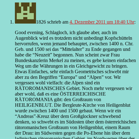
1826
schrieb
am
4. Dezember 2011 um 18:40 Uhr
:
Good evening, Schlagloch, ich glaube aber, auch im
Augenblick wird es trotzdem nicht unbedingt Kopfschütteln
hervorrufen, wenn jemand behauptet, zwischen 1400 n. Chr.
Geb. und 1500 sei das “Mittelalter” zu Ende gegangen und
habe die “Neuzeit” begonnen. Nun scheint zwar Frau
Bundeskanzlerin Merkel zu meinen, es gebe keinen einfachen
Weg um die Währungen in ein Gleichgewicht zu bringen.
Etwas Einfaches, sehr einfach Geometrisches schwebt mir
aber zu den Begriffen “Europa” und “Alpen” vor. Wir
vergessen wohl vielfach: die Alpen sind ein
RÄTOROMANISCHES Gebiet. Noch mehr vergessen wir
aber wohl, daß es eine ÖSTERREICHISCHE
RÄTOROMANIA gibt: den Großraum von
HEILIGENBLUT. Die Bergleute-Kirche von Heiligenblut
wurde zwischen 1400 und 1500 gebaut. Wenn wir ein
“Andreas”-Kreuz über dem Großglockner schwebend
denken, so schwebt es im Südosten über dem österreichischen
rätoromanischen Großraum von Heiligenblut, einem Raum
der Drau: im Südwesten gegen die Po-Ebene hin über dem
ladinischen rätoromanischen Gebiet, im Nordwesten über der