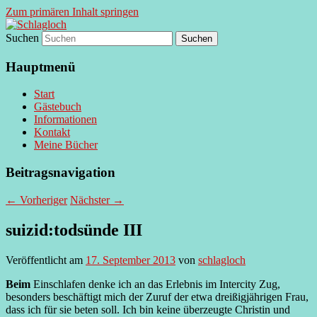
Zum primären Inhalt springen
Suchen
supersberger taggedanken
Schlagloch
Hauptmenü
Start
Gästebuch
Informationen
Kontakt
Meine Bücher
Beitragsnavigation
←
Vorheriger
Nächster
→
suizid:todsünde III
Veröffentlicht am
17. September 2013
von
schlagloch
Beim
Einschlafen denke ich an das Erlebnis im Intercity Zug,
besonders beschäftigt mich der Zuruf der etwa dreißigjährigen Frau,
dass ich für sie beten soll. Ich bin keine überzeugte Christin und