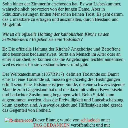
Sohn hinter der Zimmertür erschossen hat. Es war Liebeskummer,
wahrscheinlich provoziert von der jungen Dame. Aber in
Schuldzuweisungen finden Menschen keinen Trost. Es geht darum,
das Unfassbare zu ertragen und auszuhalten, durch Beistand und
Mitgefühl.
Wie ist die offizielle Haltung der katholischen Kirche zu den
Selbstmördern? Begehen sie eine Todsünde?
D:
Die offizielle Haltung der Kirche?
Angehörige und Betroffene
sind besonders bedauernswert. Stirbt ein Mensch im Alter oder an
einer Krankheit, so können das die Angehörigen leichter annehmen,
weil es einen, für sie verständlichen Grund gibt.
Der Weltkatechismus (1857RP17) definiert Todsünde so: Damit
eine Tat eine Todsünde ist, müssen gleichzeitig drei Bedingungen
erfüllt sein: Eine Todsünde ist jene Sünde, die eine schwerwiegende
Materie zum Gegenstand hat und die dazu mit vollem Bewusstsein
und bedachter Zustimmung begangen wird. Beim Suizid kann
angenommen werden, dass die Freiwilligkeit und Lageabschätzung
kaum gegeben sind. Ausweglosigkeit und Hilflosigkeit sind gerade
das Gegenteil von Freiheit.
Dieser Eintrag wurde von
schlagloch
unter
TAG.GEDANKEN
veröffentlicht und mit