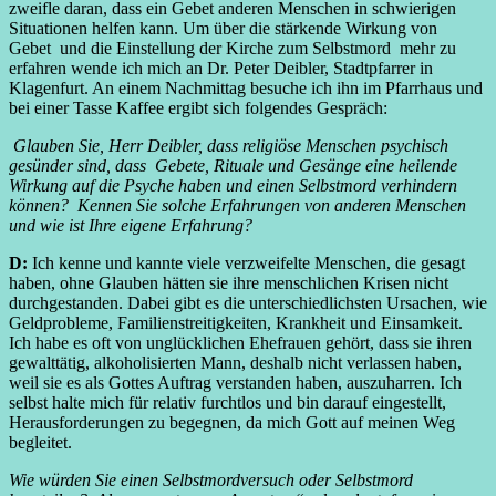
zweifle daran, dass ein Gebet anderen Menschen in schwierigen
Situationen helfen kann. Um über die stärkende Wirkung von
Gebet und die Einstellung der Kirche zum Selbstmord mehr zu
erfahren wende ich mich an Dr. Peter Deibler, Stadtpfarrer in
Klagenfurt. An einem Nachmittag besuche ich ihn im Pfarrhaus und
bei einer Tasse Kaffee ergibt sich folgendes Gespräch:
Glauben Sie, Herr Deibler, dass religiöse Menschen psychisch
gesünder sind, dass Gebete, Rituale und Gesänge eine heilende
Wirkung auf die Psyche haben und einen Selbstmord verhindern
können? Kennen Sie solche Erfahrungen von anderen Menschen
und wie ist Ihre eigene Erfahrung?
D:
Ich kenne und kannte viele verzweifelte Menschen, die gesagt
haben, ohne Glauben hätten sie ihre menschlichen Krisen nicht
durchgestanden. Dabei gibt es die unterschiedlichsten Ursachen, wie
Geldprobleme, Familienstreitigkeiten, Krankheit und Einsamkeit.
Ich habe es oft von unglücklichen Ehefrauen gehört, dass sie ihren
gewalttätig, alkoholisierten Mann, deshalb nicht verlassen haben,
weil sie es als Gottes Auftrag verstanden haben, auszuharren. Ich
selbst halte mich für relativ furchtlos und bin darauf eingestellt,
Herausforderungen zu begegnen, da mich Gott auf meinen Weg
begleitet.
Wie würden Sie einen Selbstmordversuch oder Selbstmord