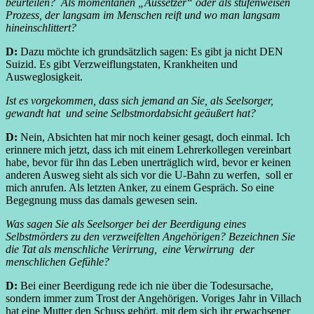
beurteilen? Als momentanen „Aussetzer“ oder als stufenweisen
Prozess, der langsam im Menschen reift und wo man langsam
hineinschlittert?
D:
Dazu möchte ich grundsätzlich sagen: Es gibt ja nicht DEN
Suizid. Es gibt Verzweiflungstaten, Krankheiten und
Ausweglosigkeit.
Ist es vorgekommen, dass sich jemand an Sie, als Seelsorger,
gewandt hat und seine Selbstmordabsicht geäußert hat?
D:
Nein, Absichten hat mir noch keiner gesagt, doch einmal. Ich
erinnere mich jetzt, dass ich mit einem Lehrerkollegen vereinbart
habe, bevor für ihn das Leben unerträglich wird, bevor er keinen
anderen Ausweg sieht als sich vor die U-Bahn zu werfen, soll er
mich anrufen. Als letzten Anker, zu einem Gespräch. So eine
Begegnung muss das damals gewesen sein.
Was sagen Sie als Seelsorger bei der Beerdigung eines
Selbstmörders zu den verzweifelten Angehörigen? Bezeichnen Sie
die Tat als menschliche Verirrung, eine Verwirrung der
menschlichen Gefühle?
D:
Bei einer Beerdigung rede ich nie über die Todesursache,
sondern immer zum Trost der Angehörigen. Voriges Jahr in Villach
hat eine Mutter den Schuss gehört, mit dem sich ihr erwachsener