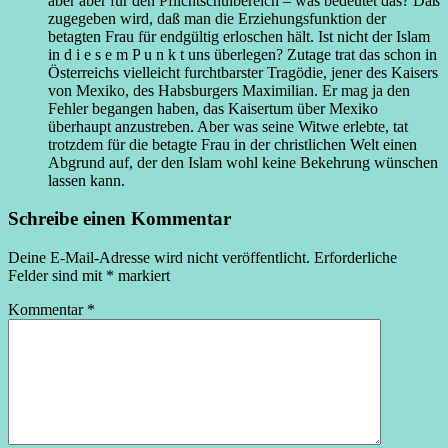
aber aber für den Pflichtschulbereich – was bedeutet das? Daß
zugegeben wird, daß man die Erziehungsfunktion der
betagten Frau für endgültig erloschen hält. Ist nicht der Islam
in d i e s e m P u n k t uns überlegen? Zutage trat das schon in
Österreichs vielleicht furchtbarster Tragödie, jener des Kaisers
von Mexiko, des Habsburgers Maximilian. Er mag ja den
Fehler begangen haben, das Kaisertum über Mexiko
überhaupt anzustreben. Aber was seine Witwe erlebte, tat
trotzdem für die betagte Frau in der christlichen Welt einen
Abgrund auf, der den Islam wohl keine Bekehrung wünschen
lassen kann.
Schreibe einen Kommentar
Deine E-Mail-Adresse wird nicht veröffentlicht.
Erforderliche
Felder sind mit
*
markiert
Kommentar
*