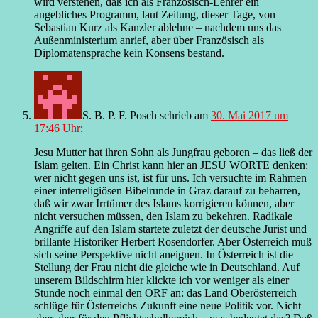
wird verstehen, daß ich als Französisch-Lehrer ein
angebliches Programm, laut Zeitung, dieser Tage, von
Sebastian Kurz als Kanzler ablehne – nachdem uns das
Außenministerium anrief, aber über Französisch als
Diplomatensprache kein Konsens bestand.
S. B. P. F. Posch
schrieb
am
30. Mai 2017 um
17:46 Uhr
:
Jesu Mutter hat ihren Sohn als Jungfrau geboren – das ließ der
Islam gelten. Ein Christ kann hier an JESU WORTE denken:
wer nicht gegen uns ist, ist für uns. Ich versuchte im Rahmen
einer interreligiösen Bibelrunde in Graz darauf zu beharren,
daß wir zwar Irrtümer des Islams korrigieren können, aber
nicht versuchen müssen, den Islam zu bekehren. Radikale
Angriffe auf den Islam startete zuletzt der deutsche Jurist und
brillante Historiker Herbert Rosendorfer. Aber Österreich muß
sich seine Perspektive nicht aneignen. In Österreich ist die
Stellung der Frau nicht die gleiche wie in Deutschland. Auf
unserem Bildschirm hier klickte ich vor weniger als einer
Stunde noch einmal den ORF an: das Land Oberösterreich
schlüge für Österreichs Zukunft eine neue Politik vor. Nicht