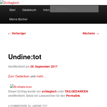
Zum
supersberger taggedanken
primären
Hauptmenü
Such
Start
Gästebuch
Informationen
Kontakt
Inhalt
springen
Schlagloch
Meine Bücher
Beitragsnavigation
←
Vorheriger
Nächster
→
Undine:tot
Veröffentlicht am
29. September 2017
Zum Gedenken
und
mehr…
Dieser Eintrag wurde von
schlagloch
unter
TAG.GEDANKEN
veröffentlicht. Setze ein Lesezeichen für den
Permalink
.
2 KOMMENTARE ZU „
UNDINE:TOT
“