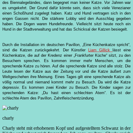
des Biennalegeländes, dann begegnet man keiner Katze. Vor Jahren war
es umgekehrt. Der Grund dafür könnte sein, dass sich viele Venezianer
einen Schoßhund zugelegt haben. Katz und Hund vertragen sich in den
engen Gassen nicht. Die stärkere Lobby wird den Ausschlag gegeben
haben. Die Dogen waren Hundefreunde. Vielleicht sitzt heute noch ein
Hund in der Stadtverwaltung und hat das Schicksal der Katzen besiegelt.
Durch die Installation im deutschen Pavillon, „Eine Küchenkatze spricht“,
sind die Katzen zurückgekehrt. Der Künstler
Liam Gillick
lässt eine
Küchenkatze, die auf der Kredenz einer „Frankfurter Küche“ sitzt, zu den
Besuchern sprechen. Es kommen immer mehr Menschen, um die
sprechende Katze zu hören. Auf die sprechende Katze sind alle stolz. Die
Leute lesen der Katze aus der Zeitung vor und die Katze äußert zum
Weltgeschehen ihre Meinung. Eines Tages gilt eine sprechende Katze als
völlig normal und niemand kommt mehr zu Besuch. Da wird die Katze
depressiv. Es kommen zwei Kinder zu Besuch. Die Kinder sagen zur
sprechenden Katze: „Du hast einen schlechten Atem“. Es ist der
schlechte Atem des Pavillon, Zahnfleischentzündung.
charly
Charly steht mit erhobenem Kopf und aufgestelltem Schwanz in der