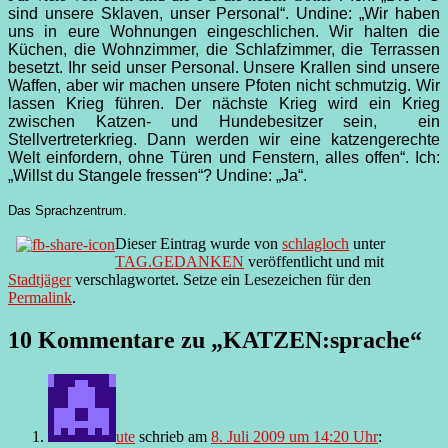
sind unsere Sklaven, unser Personal“. Undine: „Wir haben
uns in eure Wohnungen eingeschlichen. Wir halten die
Küchen, die Wohnzimmer, die Schlafzimmer, die Terrassen
besetzt. Ihr seid unser Personal. Unsere Krallen sind unsere
Waffen, aber wir machen unsere Pfoten nicht schmutzig. Wir
lassen Krieg führen. Der nächste Krieg wird ein Krieg
zwischen Katzen- und Hundebesitzer sein,
ein
Stellvertreterkrieg. Dann werden wir eine katzengerechte
Welt einfordern, ohne Türen und Fenstern, alles offen“.
Ich:
„Willst du Stangele fressen“? Undine: „Ja“.
Das Sprachzentrum.
Dieser Eintrag wurde von
schlagloch
unter
TAG.GEDANKEN
veröffentlicht und mit
Stadtjäger
verschlagwortet. Setze ein Lesezeichen für den
Permalink
.
10 Kommentare zu „
KATZEN:sprache
“
ute
schrieb
am
8. Juli 2009 um 14:20 Uhr
: