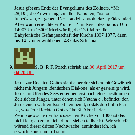
Jesus gibt am Ende des Evangeliums des Zöllners, “Mt
28,19”, die Anweisung, zu allen Nationen, “nations”,
französisch, zu gehen. Der Handel ist wohl dazu prädestiniert.
Aber wann erreichte er P o l e n ? Im Reich des Samo? Um
1400? Um 1600? Merkwürdig die 130 Jahre: die
Babylonische Gefangenschaft der Kirche 1307-1377, dann
bis 1417 oder wohl eher 1437 das Schisma.
S. B. P. F. Posch
schrieb
am
30. April 2017 um
04:20 Uhr
:
Jesus zur Rechten Gottes sieht einer der sieben mit Gewißheit
nicht mit Jüngern identischen Diakone, als er gesteinigt wird.
Jesus am Ufer des Sees erkennen erst nach einer bestimmten
Zeit sieben Jünger, unter denen sich Natana e l befindet, den
Jesus einen wahren Isra e l iten nennt, sodaß durch ihn klar
ist, was “zur Rechten Gottes” heißt. Aber in der
Zehntagewoche der französischen Kirche vor 1800 ist das
nicht klar, da zehn nicht durch sieben teilbar ist. Wir schliefen
wärend dieser dritten Nachtwache, zumindest ich, ich
erwachte aus einem Traum.