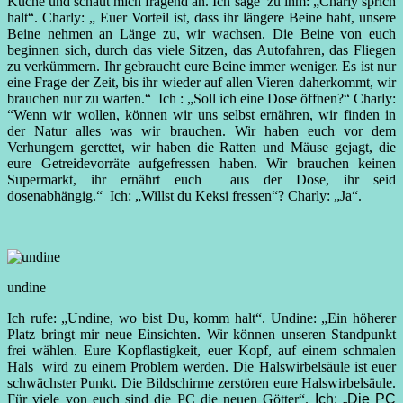
Küche und schaut mich fragend an. Ich sage zu ihm: „Charly sprich
halt“. Charly: „ Euer Vorteil ist, dass ihr längere Beine habt, unsere
Beine nehmen an Länge zu, wir wachsen. Die Beine von euch
beginnen sich, durch das viele Sitzen, das Autofahren, das Fliegen
zu verkümmern. Ihr gebraucht eure Beine immer weniger. Es ist nur
eine Frage der Zeit, bis ihr wieder auf allen Vieren daherkommt, wir
brauchen nur zu warten.“
Ich : „Soll ich eine Dose öffnen?“ Charly:
“Wenn wir wollen, können wir uns selbst ernähren, wir finden in
der Natur alles was wir brauchen. Wir haben euch vor dem
Verhungern gerettet, wir haben die Ratten und Mäuse gejagt, die
eure Getreidevorräte aufgefressen haben. Wir brauchen keinen
Supermarkt, ihr ernährt euch aus der Dose, ihr seid
dosenabhängig.“
Ich: „Willst du Keksi fressen“? Charly: „Ja“.
undine
Ich rufe: „Undine, wo bist Du, komm halt“. Undine: „Ein höherer
Platz bringt mir neue Einsichten. Wir können unseren Standpunkt
frei wählen. Eure Kopflastigkeit, euer Kopf, auf einem schmalen
Hals wird zu einem Problem werden. Die Halswirbelsäule ist euer
schwächster Punkt. Die Bildschirme zerstören eure Halswirbelsäule.
Für viele von euch sind die PC die neuen Götter“.
Ich: „Die PC