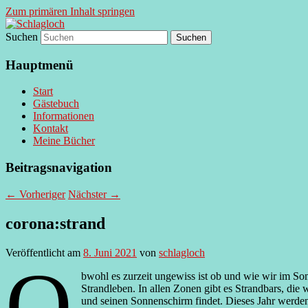
Zum primären Inhalt springen
Suchen
supersberger taggedanken
Schlagloch
Hauptmenü
Start
Gästebuch
Informationen
Kontakt
Meine Bücher
Beitragsnavigation
←
Vorheriger
Nächster
→
corona:strand
Veröffentlicht am
8. Juni 2021
von
schlagloch
O
bwohl es zurzeit ungewiss ist ob und wie wir im S
Strandleben. In allen Zonen gibt es Strandbars, die
und seinen Sonnenschirm findet. Dieses Jahr werden