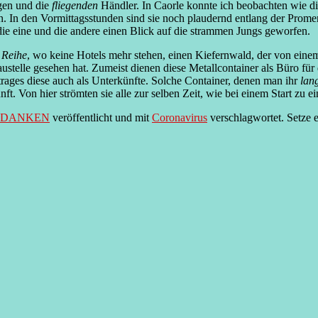
gen und die
fliegenden
Händler. In Caorle konnte ich beobachten wie di
n. In den Vormittagsstunden sind sie noch plaudernd entlang der Prom
 die eine und die andere einen Blick auf die strammen Jungs geworfen.
n Reihe
, wo keine Hotels mehr stehen, einen Kiefernwald, der von ei
stelle gesehen hat. Zumeist dienen diese Metallcontainer als Büro für
trages diese auch als Unterkünfte. Solche Container, denen man ihr
lan
ft. Von hier strömten sie alle zur selben Zeit, wie bei einem Start zu 
EDANKEN
veröffentlicht und mit
Coronavirus
verschlagwortet. Setze 