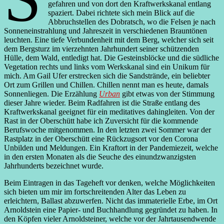
gefahren und von dort den Kraftwerkskanal entlang
spaziert. Dabei richtete sich mein Blick auf die
Abbruchstellen des Dobratsch, wo die Felsen je nach
Sonneneinstrahlung und Jahreszeit in verschiedenen Brauntönen
leuchten. Eine tiefe Verbundenheit mit dem Berg, welcher sich seit
dem Bergsturz im vierzehnten Jahrhundert seiner schützenden
Hülle, dem Wald, entledigt hat. Die Gesteinsblöcke und die südliche
Vegetation rechts und links vom Werkskanal sind ein Unikum für
mich. Am Gail Ufer erstrecken sich die Sandstrände, ein beliebter
Ort zum Grillen und Chillen. Chillen nennt man es heute, damals
Sonnenliegen. Die Erzählung
Urban
gibt etwas von der Stimmung
dieser Jahre wieder. Beim Radfahren ist die Straße entlang des
Kraftwerkskanal geeignet für ein meditatives dahingleiten. Von der
Rast in der Oberschütt habe ich Zuversicht für die kommende
Berufswoche mitgenommen. In den letzten zwei Sommer war der
Rastplatz in der Oberschütt eine Rückzugsort vor den Corona
Unbilden und Meldungen. Ein Kraftort in der Pandemiezeit, welche
in den ersten Monaten als die Seuche des einundzwanzigsten
Jahrhunderts bezeichnet wurde.
Beim Eintragen in das Tageheft vor denken, welche Möglichkeiten
sich bieten um mir im fortschreitenden Alter das Leben zu
erleichtern, Ballast abzuwerfen. Nicht das immaterielle Erbe, im Ort
Arnoldstein eine Papier- und Buchhandlung gegründet zu haben. In
den Köpfen vieler Arnoldsteiner, welche vor der Jahrtausendwende