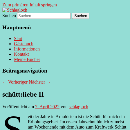
Zum primären Inhalt springen
Suchen
supersberger taggedanken
Schlagloch
Hauptmenü
Start
Gästebuch
Informationen
Kontakt
Meine Bücher
Beitragsnavigation
←
Vorheriger
Nächster
→
schütt:liebe II
Veröffentlicht am
7. April 2022
von
schlagloch
S
eit der Jahre in Arnoldstein ist die Schütt für mich ein
Erholungsgebiet. Im ersten Jahrzehnt bin ich zumeist
am Wochenende mit dem Auto zum Kraftwerk Schütt