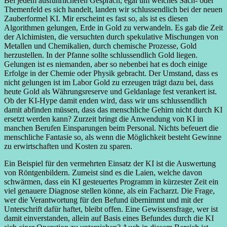
Bei jedem ausführlicheren Gespräch, egal um welches Sach- oder
Themenfeld es sich handelt, landen wir schlussendlich bei der neuen
Zauberformel KI. Mir erscheint es fast so, als ist es diesen
Algorithmen gelungen, Erde in Gold zu verwandeln. Es gab die Zeit
der Alchimisten, die versuchten durch spekulative Mischungen von
Metallen und Chemikalien, durch chemische Prozesse, Gold
herzustellen. In der Pfanne sollte schlussendlich Gold liegen.
Gelungen ist es niemanden, aber so nebenbei hat es doch einige
Erfolge in der Chemie oder Physik gebracht. Der Umstand, dass es
nicht gelungen ist im Labor Gold zu erzeugen trägt dazu bei, dass
heute Gold als Währungsreserve und Geldanlage fest verankert ist.
Ob der KI-Hype damit enden wird, dass wir uns schlussendlich
damit abfinden müssen, dass das menschliche Gehirn nicht durch KI
ersetzt werden kann? Zurzeit bringt die Anwendung von KI in
manchen Berufen Einsparungen beim Personal. Nichts befeuert die
menschliche Fantasie so, als wenn die Möglichkeit besteht Gewinne
zu erwirtschaften und Kosten zu sparen.
Ein Beispiel für den vermehrten Einsatz der KI ist die Auswertung
von Röntgenbildern. Zumeist sind es die Laien, welche davon
schwärmen, dass ein KI gesteuertes Programm in kürzester Zeit ein
viel genauere Diagnose stellen könne, als ein Facharzt. Die Frage,
wer die Verantwortung für den Befund übernimmt und mit der
Unterschrift dafür haftet, bleibt offen. Eine Gewissensfrage, wer ist
damit einverstanden, allein auf Basis eines Befundes durch die KI