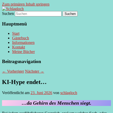
Zum primären Inhalt springen
Suchen
supersberger taggedanken
Schlagloch
Hauptmenü
Start
Gästebuch
Informationen
Kontakt
Meine Bücher
Beitragsnavigation
←
Vorheriger
Nächster
→
KI-Hype endet…
Veröffentlicht am
23. Juni 2026
von
schlagloch
…da Gehirn des Menschen siegt.