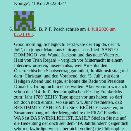
Könige’, ‘1 Kön 20,22-43’?
S. B. P. F. Posch
schrieb
am
4. Juli 2026 um
07:21 Uhr
:
Good morning, Schlagloch! Jetzt wäre der Tag da, der ‘4.
Juli’, ein junger Mann aus Chicago – das Lied ‘SANTO
DOMINGO’ von Wanda Jackson und das neue Video zu
Haiti von Trish Regan! – verglich vor Mitternacht in einem
Interview unseren, unseren also, weil Amerika den
Österreichischen Staatsvertrag garantiert, Jubiläumsfesttag mit
dem ‘Christtag’ und den Vorabend, den ‘3. Juli’, mit dem
Heiligen Abend und sagte, er könne die Rede von President
Donald J. Trump nicht mehr erwarten. Aber wo nun wir auch
schon den ’14. Juli’, den europäischen Festtag Frankreichs
zum ‘Jahr 1789′ ZEHN Tage später vor uns haben, so darf
ich doch noch einmal, wo sie am ’24. Juni’ festhielten, daß
BESTIMMTE ZAHLEN für Sie GEFÜHLE evozieren, im
Zusammenhang mit der Mengenlehre die FRAGE stellen,
WAS ist DAS WIRKLICH IST, ZAHL? Stießen Sie nie auf
die Bedeutung der doch seit dem ’19. Jahrhundert’ {eigentlich
sehr merkwürdigerweise aber nicht vertieft) die Philosophie