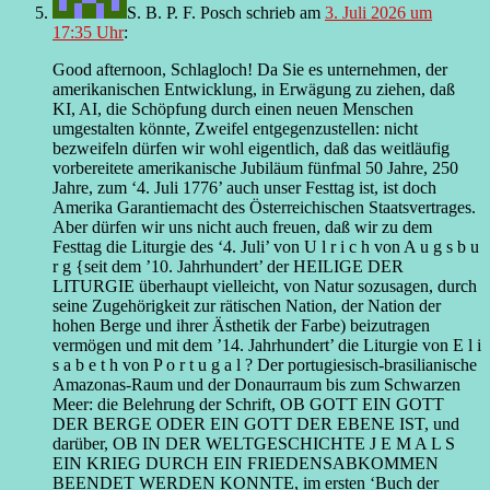
S. B. P. F. Posch
schrieb
am
3. Juli 2026 um
17:35 Uhr
:
Good afternoon, Schlagloch! Da Sie es unternehmen, der
amerikanischen Entwicklung, in Erwägung zu ziehen, daß
KI, AI, die Schöpfung durch einen neuen Menschen
umgestalten könnte, Zweifel entgegenzustellen: nicht
bezweifeln dürfen wir wohl eigentlich, daß das weitläufig
vorbereitete amerikanische Jubiläum fünfmal 50 Jahre, 250
Jahre, zum ‘4. Juli 1776’ auch unser Festtag ist, ist doch
Amerika Garantiemacht des Österreichischen Staatsvertrages.
Aber dürfen wir uns nicht auch freuen, daß wir zu dem
Festtag die Liturgie des ‘4. Juli’ von U l r i c h von A u g s b u
r g {seit dem ’10. Jahrhundert’ der HEILIGE DER
LITURGIE überhaupt vielleicht, von Natur sozusagen, durch
seine Zugehörigkeit zur rätischen Nation, der Nation der
hohen Berge und ihrer Ästhetik der Farbe) beizutragen
vermögen und mit dem ’14. Jahrhundert’ die Liturgie von E l i
s a b e t h von P o r t u g a l ? Der portugiesisch-brasilianische
Amazonas-Raum und der Donaurraum bis zum Schwarzen
Meer: die Belehrung der Schrift, OB GOTT EIN GOTT
DER BERGE ODER EIN GOTT DER EBENE IST, und
darüber, OB IN DER WELTGESCHICHTE J E M A L S
EIN KRIEG DURCH EIN FRIEDENSABKOMMEN
BEENDET WERDEN KONNTE, im ersten ‘Buch der