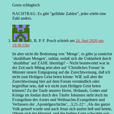
Gruss schlagloch
NACHTRAG: Es gibt “gefühlte Zahlen”, jeder erlebt eine
Zahl anders.
S. B. P. F. Posch
schrieb
am
24. Juni 2026 um
19:36 Uhr
:
Ist aber nicht die Bedeutung von ‘Menge’, es gäbe ja zunächst
‘abzählbare Mengen’, unklar, sodaß sich die Unklarheit durch
‘abzählbar’ auf ZAHL überträgt? – Nicht beantwortet war in
der Zeit nach Mittag jetzt aber auf ‘Christliches Forum’ in
Münster unsere Entgegnung auf die Zurechtweisung, daß ich
nicht zum Heiligen Geist beten könne: WIE soll aber die
Zurechtweisung hier auf dem Forum verständlich oder
begreifbar sein, daß wir nicht zum Heiligen Geist beten
können? Zu der Taufe unseres Herrn, Heilands, Gottes und
Königs im Jordan durch den Täufer Johannes steht doch im
Evangelium des Arztes und Weihnachts-Evangelisten und
Verfassers der ‚Apostelgeschichte‘, ‚3,21-22‘: ‚Als das ganze
Volk getauft wurde und auch Jesus sich taufen ließ und betete,
öffnete sich der Himmel, und der heilige Geist schwebte wie