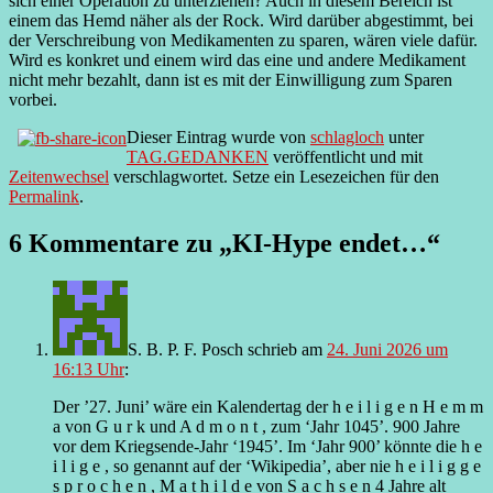
sich einer Operation zu unterziehen? Auch in diesem Bereich ist
einem das Hemd näher als der Rock. Wird darüber abgestimmt, bei
der Verschreibung von Medikamenten zu sparen, wären viele dafür.
Wird es konkret und einem wird das eine und andere Medikament
nicht mehr bezahlt, dann ist es mit der Einwilligung zum Sparen
vorbei.
Dieser Eintrag wurde von
schlagloch
unter
TAG.GEDANKEN
veröffentlicht und mit
Zeitenwechsel
verschlagwortet. Setze ein Lesezeichen für den
Permalink
.
6 Kommentare zu „
KI-Hype endet…
“
S. B. P. F. Posch
schrieb
am
24. Juni 2026 um
16:13 Uhr
:
Der ’27. Juni’ wäre ein Kalendertag der h e i l i g e n H e m m
a von G u r k und A d m o n t , zum ‘Jahr 1045’. 900 Jahre
vor dem Kriegsende-Jahr ‘1945’. Im ‘Jahr 900’ könnte die h e
i l i g e , so genannt auf der ‘Wikipedia’, aber nie h e i l i g g e
s p r o c h e n , M a t h i l d e von S a c h s e n 4 Jahre alt