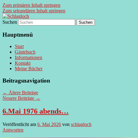
Zum primären Inhalt springen
Zum sekundären Inhalt springen
Suchen
supersberger taggedanken
Schlagloch
Hauptmenü
Start
Gästebuch
Informationen
Kontakt
Meine Bücher
Beitragsnavigation
←
Ältere Beiträge
Neuere Beiträge
→
6.Mai 1976 abends…
Veröffentlicht am
6. Mai 2026
von
schlagloch
Antworten