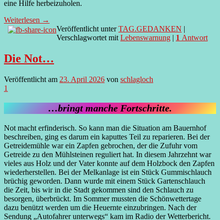
eine Hilfe herbeizuholen.
Weiterlesen
→
Veröffentlicht unter
TAG.GEDANKEN
|
Verschlagwortet mit
Lebenswarnung
|
1
Antwort
Die Not…
Veröffentlicht am
23. April 2026
von
schlagloch
1
…bringt manche Fortschritte.
Not macht erfinderisch. So kann man die Situation am Bauernhof
beschreiben, ging es darum ein kaputtes Teil zu reparieren. Bei der
Getreidemühle war ein Zapfen gebrochen, der die Zufuhr vom
Getreide zu den Mühlsteinen reguliert hat. In diesem Jahrzehnt war
vieles aus Holz und der Vater konnte auf dem Holzbock den Zapfen
wiederherstellen. Bei der Melkanlage ist ein Stück Gummischlauch
brüchig geworden. Dann wurde mit einem Stück Gartenschlauch
die Zeit, bis wir in die Stadt gekommen sind den Schlauch zu
besorgen, überbrückt. Im Sommer mussten die Schönwettertage
dazu benützt werden um die Heuernte einzubringen. Nach der
Sendung „Autofahrer unterwegs“ kam im Radio der Wetterbericht.