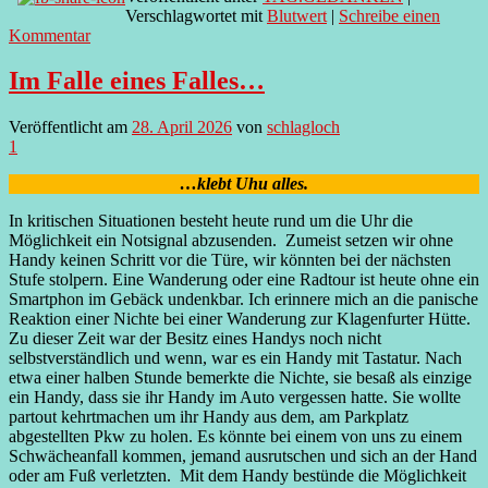
Verschlagwortet mit
Blutwert
|
Schreibe einen
Kommentar
Im Falle eines Falles…
Veröffentlicht am
28. April 2026
von
schlagloch
1
…klebt Uhu alles.
In kritischen Situationen besteht heute rund um die Uhr die
Möglichkeit ein Notsignal abzusenden. Zumeist setzen wir ohne
Handy keinen Schritt vor die Türe, wir könnten bei der nächsten
Stufe stolpern. Eine Wanderung oder eine Radtour ist heute ohne ein
Smartphon im Gebäck undenkbar. Ich erinnere mich an die panische
Reaktion einer Nichte bei einer Wanderung zur Klagenfurter Hütte.
Zu dieser Zeit war der Besitz eines Handys noch nicht
selbstverständlich und wenn, war es ein Handy mit Tastatur. Nach
etwa einer halben Stunde bemerkte die Nichte, sie besaß als einzige
ein Handy, dass sie ihr Handy im Auto vergessen hatte. Sie wollte
partout kehrtmachen um ihr Handy aus dem, am Parkplatz
abgestellten Pkw zu holen. Es könnte bei einem von uns zu einem
Schwächeanfall kommen, jemand ausrutschen und sich an der Hand
oder am Fuß verletzten. Mit dem Handy bestünde die Möglichkeit