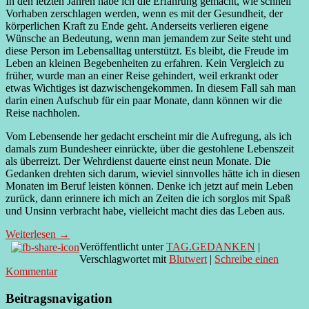
In den letzten Jahren habe ich die Erfahrung gemacht, wie schnell
Vorhaben zerschlagen werden, wenn es mit der Gesundheit, der
körperlichen Kraft zu Ende geht. Anderseits verlieren eigene
Wünsche an Bedeutung, wenn man jemandem zur Seite steht und
diese Person im Lebensalltag unterstützt. Es bleibt, die Freude im
Leben an kleinen Begebenheiten zu erfahren. Kein Vergleich zu
früher, wurde man an einer Reise gehindert, weil erkrankt oder
etwas Wichtiges ist dazwischengekommen. In diesem Fall sah man
darin einen Aufschub für ein paar Monate, dann können wir die
Reise nachholen.
Vom Lebensende her gedacht erscheint mir die Aufregung, als ich
damals zum Bundesheer einrückte, über die gestohlene Lebenszeit
als überreizt. Der Wehrdienst dauerte einst neun Monate. Die
Gedanken drehten sich darum, wieviel sinnvolles hätte ich in diesen
Monaten im Beruf leisten können. Denke ich jetzt auf mein Leben
zurück, dann erinnere ich mich an Zeiten die ich sorglos mit Spaß
und Unsinn verbracht habe, vielleicht macht dies das Leben aus.
Weiterlesen
→
Veröffentlicht unter
TAG.GEDANKEN
|
Verschlagwortet mit
Blutwert
|
Schreibe einen
Kommentar
Beitragsnavigation