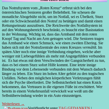
Das Notrufsystem vom „Roten Kreuz“ erfreut sich bei den
österreichischen Senioren großer Beliebtheit. Sie scheuen die
monatliche Abogebühr nicht, um im Notfall, sei es Übelkeit, Sturz
oder ein Schwächeanfall den Notruf zu betätigen und damit einen
Rettungseinsatz auszulösen. Die Reichweite des Notfallsystem ist
auf den Wohnungsbereich beschränkt, es braucht eine Basisstation
in der Wohnung. Wichtig ist, dass das Armband mit dem roten
Knopf Tag und Nacht am Arm getragen wird. Die Senioren tragen
das Armband wie einen Schmuck, wie einen zweiten Ehering. Sie
haben sich mit der Notrufzentrale des roten Kreuzes
vermählt
. Im
späten Alter noch eine innige Verbindung eingehen, welche aber
weniger mit Liebesgefühlen als mehr mit Angstgefühlen verbunden
ist. Es hat etwas mit dem Verschwinden der Gangsicherheit zu tun,
dass es bei einem Sturz sofort Hilfe kommt. Eine letzte innige
Bindung vor dem Lebensende verbunden mit dem Wunsch dadurch
länger zu leben. Ein Sturz im hohen Alter gehört zu den tragischen
Unfällen. Neben den möglichen körperlichen Verletzungen fühlt
sich die Psyche überfordert. Die Selbstsicherheit hat einen Knick
bekommen, das Vertrauen in die eigenen Füße ist erschüttert. Wer
bereits in einem Verkehrsunfall verwickelt war weiß um die
Selbstüberwindung wieder in ein Auto einzusteigen.
Weiterlesen
→
Veröffentlicht unter
TAG.GEDANKEN
|