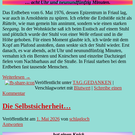
… acht Uhr und neunundfünfzig Minuten.
Das Erdbeben vom 6. Mai 1976, dessen Epizentrum in Friaul lag,
war auch in Arnoldstein zu spüren. Ich erlebte die Erdstöße nicht als
Rütteln,
wie man gemein hin annimmt, sondern wie einen starken
Seegang
. In der Wohnküche saß ich beim Esstisch auf einem Stuhl
und plötzlich wurde der Stuhl von einer
Welle
erfasst und in die
Höhe gehoben. Für einen Moment glaubte ich, ich würde mit dem
Kopf am Plafond anstoßen, dann senkte sich der Stuhl wieder. Erst
danach, es war abends, acht Uhr und neunundfünfzig Minuten,
vernahm ich ein Bersten und Knirschen und einzelne Dachziegel
fielen vom Nachbarhaus auf die Straße. In Friaul starben bei dem
Erdbeben fast tausende Menschen.
Weiterlesen
→
Veröffentlicht unter
TAG.GEDANKEN
|
Verschlagwortet mit
Blutwert
|
Schreibe einen
Kommentar
Die Selbstsicherheit…
Veröffentlicht am
1. Mai 2026
von
schlagloch
Antworten
.
..hat einen Knick.