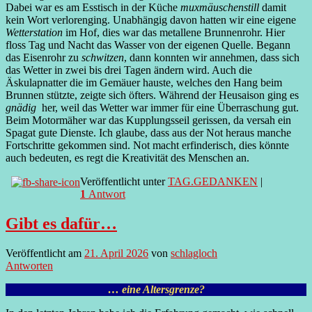
Dabei war es am Esstisch in der Küche
muxmäuschenstill
damit
kein Wort verlorenging. Unabhängig davon hatten wir eine eigene
Wetterstation
im Hof, dies war das metallene Brunnenrohr. Hier
floss Tag und Nacht das Wasser von der eigenen Quelle. Begann
das Eisenrohr zu
schwitzen
, dann konnten wir annehmen, dass sich
das Wetter in zwei bis drei Tagen ändern wird. Auch die
Äskulapnatter die im Gemäuer hauste, welches den Hang beim
Brunnen stützte, zeigte sich öfters. Während der Heusaison ging es
gnädig
her, weil das Wetter war immer für eine Überraschung gut.
Beim Motormäher war das Kupplungsseil gerissen, da versah ein
Spagat gute Dienste. Ich glaube, dass aus der Not heraus manche
Fortschritte gekommen sind. Not macht erfinderisch, dies könnte
auch bedeuten, es regt die Kreativität des Menschen an.
Veröffentlicht unter
TAG.GEDANKEN
|
1
Antwort
Gibt es dafür…
Veröffentlicht am
21. April 2026
von
schlagloch
Antworten
… eine Altersgrenze?