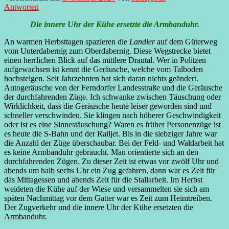
Antworten
Die innere Uhr der Kühe ersetzte die Armbanduhr.
An warmen Herbsttagen spazieren die
Landler
auf dem Güterweg
vom Unterdabernig zum Oberdabernig. Diese Wegstrecke bietet
einen herrlichen Blick auf das mittlere Drautal. Wer in Politzen
aufgewachsen ist kennt die Geräusche, welche vom Talboden
hochsteigen. Seit Jahrzehnten hat sich daran nichts geändert.
Autogeräusche von der Ferndorfer Landesstraße und die Geräusche
der durchfahrenden Züge. Ich schwanke zwischen Täuschung oder
Wirklichkeit, dass die Geräusche heute leiser geworden sind und
schneller verschwinden. Sie klingen nach höherer Geschwindigkeit
oder ist es eine Sinnestäuschung? Waren es früher Personenzüge ist
es heute die S-Bahn und der Railjet. Bis in die siebziger Jahre war
die Anzahl der Züge überschaubar. Bei der Feld- und Waldarbeit hat
es keine Armbanduhr gebraucht. Man orientierte sich an den
durchfahrenden Zügen. Zu dieser Zeit ist etwas vor zwölf Uhr und
abends um halb sechs Uhr ein Zug gefahren, dann war es Zeit für
das Mittagessen und abends Zeit für die Stallarbeit. Im Herbst
weideten die Kühe auf der Wiese und versammelten sie sich am
späten Nachmittag vor dem Gatter war es Zeit zum Heimtreiben.
Der Zugverkehr und die innere Uhr der Kühe ersetzten die
Armbanduhr.