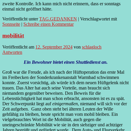
zweite Kontrolle. Ich kann mich nicht erinnern, dass er sonntags
einmal nicht geöffnet hätte.
Veröffentlicht unter
TAG.GEDANKEN
|
Verschlagwortet mit
Sonnseite
|
Schreibe einen Kommentar
mobilität
Veröffentlicht am
12. September 2024
von
schlagloch
Antworten
Ein Bewohner bietet einen Shuttledienst an.
Groß war die Freude, als ich nach der Hüftoperation das erste Mal
im Freibecken der Sonderkrankenanstalt Warmbad schwimmen
konnte. Zuerst vorsichtig, als würde ich dem neuen Hüftgelenk nicht
trauen. Das Alter hat auch seine Vorteile, man braucht sich
niemandem gegenüber beweisen. Den Beweis für die
Lebenstüchtigkeit hat man schon erbracht, ansonsten ist es zu spät.
Der Schwerpunkt liegt auf
einigermaßen
, niemand will sich vor der
Zeit aufgeben. Ganz oben steht bei älteren Leuten der Wille
gehfähig zu bleiben, heute spricht man vom mobil bleiben. Ein
vielgebrauchtes Wort ist die Mobilität, auch gegen die
uneingeschränkte Mobilität wie sie in den siebziger und achtziger
Jahren begrüßt und gefördert wurde. Dem Auto- und Flugverkehr