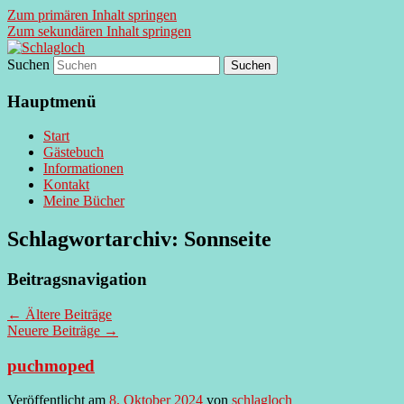
Zum primären Inhalt springen
Zum sekundären Inhalt springen
Suchen
supersberger taggedanken
Schlagloch
Hauptmenü
Start
Gästebuch
Informationen
Kontakt
Meine Bücher
Schlagwortarchiv:
Sonnseite
Beitragsnavigation
←
Ältere Beiträge
Neuere Beiträge
→
puchmoped
Veröffentlicht am
8. Oktober 2024
von
schlagloch