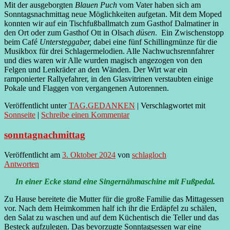
Mit der ausgeborgten
Blauen Puch
vom Vater haben sich am
Sonntagsnachmittag neue Möglichkeiten aufgetan. Mit dem Moped
konnten wir auf ein Tischfußballmatch zum Gasthof Dalmatiner in
den Ort oder zum Gasthof Ott in Olsach
düsen
. Ein Zwischenstopp
beim Café
Untersteggaber,
dabei eine fünf Schillingmünze für die
Musikbox für drei Schlagermelodien. Alle Nachwuchsrennfahrer
und dies waren wir Alle wurden magisch angezogen von den
Felgen und Lenkräder an den Wänden. Der Wirt war ein
ramponierter Rallyefahrer, in den Glasvitrinen verstaubten einige
Pokale und Flaggen von vergangenen Autorennen.
Veröffentlicht unter
TAG.GEDANKEN
|
Verschlagwortet mit
Sonnseite
|
Schreibe einen Kommentar
sonntagnachmittag
Veröffentlicht am
3. Oktober 2024
von
schlagloch
Antworten
In einer Ecke stand eine Singernähmaschine mit Fußpedal.
Zu Hause bereitete die Mutter für die große Familie das Mittagessen
vor. Nach dem Heimkommen half ich ihr die Erdäpfel zu schälen,
den Salat zu waschen und auf dem Küchentisch die Teller und das
Besteck aufzulegen. Das bevorzugte Sonntagsessen war eine