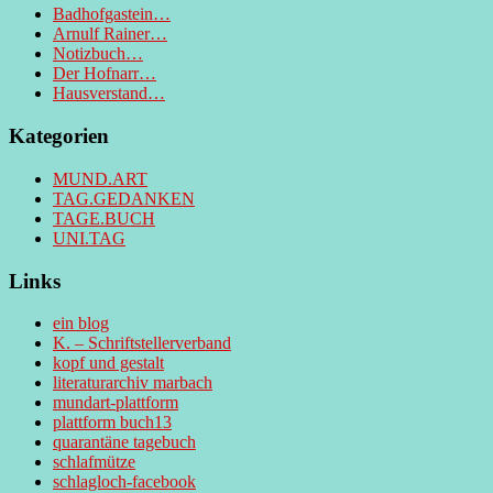
Badhofgastein…
Arnulf Rainer…
Notizbuch…
Der Hofnarr…
Hausverstand…
Kategorien
MUND.ART
TAG.GEDANKEN
TAGE.BUCH
UNI.TAG
Links
ein blog
K. – Schriftstellerverband
kopf und gestalt
literaturarchiv marbach
mundart-plattform
plattform buch13
quarantäne tagebuch
schlafmütze
schlagloch-facebook