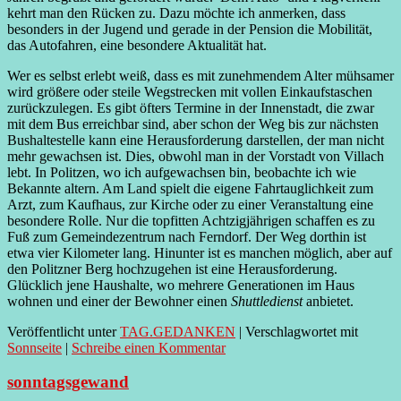
kehrt man den Rücken zu. Dazu möchte ich anmerken, dass
besonders in der Jugend und gerade in der Pension die Mobilität,
das Autofahren, eine besondere Aktualität hat.
Wer es selbst erlebt weiß, dass es mit zunehmendem Alter mühsamer
wird größere oder steile Wegstrecken mit vollen Einkaufstaschen
zurückzulegen. Es gibt öfters Termine in der Innenstadt, die zwar
mit dem Bus erreichbar sind, aber schon der Weg bis zur nächsten
Bushaltestelle kann eine Herausforderung darstellen, der man nicht
mehr gewachsen ist. Dies, obwohl man in der Vorstadt von Villach
lebt. In Politzen, wo ich aufgewachsen bin, beobachte ich wie
Bekannte altern. Am Land spielt die eigene Fahrtauglichkeit zum
Arzt, zum Kaufhaus, zur Kirche oder zu einer Veranstaltung eine
besondere Rolle. Nur die topfitten Achtzigjährigen schaffen es zu
Fuß zum Gemeindezentrum nach Ferndorf. Der Weg dorthin ist
etwa vier Kilometer lang. Hinunter ist es manchen möglich, aber auf
den Politzner Berg hochzugehen ist eine Herausforderung.
Glücklich jene Haushalte, wo mehrere Generationen im Haus
wohnen und einer der Bewohner einen
Shuttledienst
anbietet.
Veröffentlicht unter
TAG.GEDANKEN
|
Verschlagwortet mit
Sonnseite
|
Schreibe einen Kommentar
sonntagsgewand