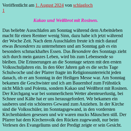
Veröffentlicht am
1. August 2024
von
schlagloch
1
Kakao und Weißbrot mit Rosinen.
Das beliebte Ausschlafen am Sonntag während dem Arbeitsleben
macht für einen Rentner wenig Sinn, dazu habe ich jetzt während
der Woche Zeit. Nach dem Ausschlafen freute ich mich darauf
etwas
Besonderes
zu unternehmen und am Sonntag gab es ein
besonders schmackhaftes Essen. Das
Besondere
des Sonntags zieht
sich durch mein ganzes Leben, wird bis zum Lebensende so
bleiben. Die Erinnerungen an die Sonntage setzen mit den ersten
Volksschuljahren ein. In den 60er Jahren gab es die sechs Tage
Schulwoche und der Pfarrer fragte im Religionsunterreicht jeden
danach, ob er am Sonntag in der Heiligen Messe war. Am Sonntag
bekamen die Geschwister und ich am Bauernhof zum Frühstück
nicht Milch und Polenta, sondern Kakao und Weißbrot mit Rosinen.
Der Kirchgang war bei sommerlichem Wetter abenteuerlustig, bei
Schnee und Kälte hat er uns herausgefordert. Wir bekamen ein
sauberes und ein schöneres Gewand zum Anziehen. In der Kirche
sind die Volksschüler, im Sonntagsgewand, in den vordersten
Kirchenbänken gesessen und wir waren mucks Mäuschen still. Der
Pfarrer hat dem Kirchenvolk den Rücken zugewandt, nur beim
Verlesen des Evangeliums und der Predigt zeigte er sein Gesicht.