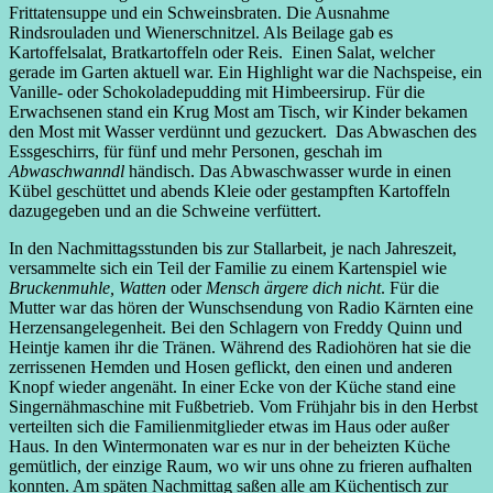
Frittatensuppe und ein Schweinsbraten. Die Ausnahme
Rindsrouladen und Wienerschnitzel. Als Beilage gab es
Kartoffelsalat, Bratkartoffeln oder Reis. Einen Salat, welcher
gerade im Garten aktuell war. Ein Highlight war die Nachspeise, ein
Vanille- oder Schokoladepudding mit Himbeersirup. Für die
Erwachsenen stand ein Krug Most am Tisch, wir Kinder bekamen
den Most mit Wasser verdünnt und gezuckert. Das Abwaschen des
Essgeschirrs, für fünf und mehr Personen, geschah im
Abwaschwanndl
händisch. Das Abwaschwasser wurde in einen
Kübel geschüttet und abends Kleie oder gestampften Kartoffeln
dazugegeben und an die Schweine verfüttert.
In den Nachmittagsstunden bis zur Stallarbeit, je nach Jahreszeit,
versammelte sich ein Teil der Familie zu einem Kartenspiel wie
Bruckenmuhle,
Watten
oder
Mensch ärgere dich nicht
. Für die
Mutter war das hören der Wunschsendung von Radio Kärnten eine
Herzensangelegenheit. Bei den Schlagern von Freddy Quinn und
Heintje kamen ihr die Tränen. Während des Radiohören hat sie die
zerrissenen Hemden und Hosen geflickt, den einen und anderen
Knopf wieder angenäht. In einer Ecke von der Küche stand eine
Singernähmaschine mit Fußbetrieb. Vom Frühjahr bis in den Herbst
verteilten sich die Familienmitglieder etwas im Haus oder außer
Haus. In den Wintermonaten war es nur in der beheizten Küche
gemütlich, der einzige Raum, wo wir uns ohne zu frieren aufhalten
konnten. Am späten Nachmittag saßen alle am Küchentisch zur