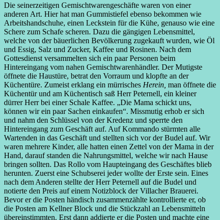
Die seinerzeitigen Gemischtwarengeschäfte waren von einer
anderen Art. Hier hat man Gummistiefel ebenso bekommen wie
Arbeitshandschuhe, einen Leckstein für die Kühe, genauso wie eine
Schere zum Schafe scheren. Dazu die gängigen Lebensmittel,
welche von der bäuerlichen Bevölkerung zugekauft wurden, wie Öl
und Essig, Salz und Zucker, Kaffee und Rosinen. Nach dem
Gottesdienst versammelten sich ein paar Personen beim
Hintereingang vom nahen Gemischtwarenhändler. Der Mutigste
öffnete die Haustüre, betrat den Vorraum und klopfte an der
Küchentüre. Zumeist erklang ein mürrisches
Herein,
man öffnete die
Küchentür und am Küchentisch saß Herr Peternell, ein kleiner
dürrer Herr bei einer Schale Kaffee. „Die Mama schickt uns,
können wir ein paar Sachen einkaufen“. Missmutig erhob er sich
und nahm den Schlüssel von der Kredenz und sperrte den
Hintereingang zum Geschäft auf. Auf Kommando stürmten alle
Wartenden in das Geschäft und stellten sich vor der Budel auf. Wir
waren mehrere Kinder, alle hatten einen Zettel von der Mama in der
Hand, darauf standen die Nahrungsmittel, welche wir nach Hause
bringen sollten. Das Rollo vom Haupteingang des Geschäftes blieb
herunten. Zuerst eine Schubserei jeder wollte der Erste sein. Eines
nach dem Anderen stellte der Herr Peternell auf die Budel und
notierte den Preis auf einem Notizblock der Villacher Brauerei.
Bevor er die Posten händisch zusammenzählte kontrollierte er, ob
die Posten am Kellner Block und die Stückzahl an Lebensmitteln
übereinstimmten. Erst dann addierte er die Posten und machte eine