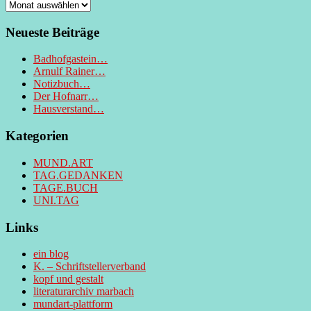
Archiv
Neueste Beiträge
Badhofgastein…
Arnulf Rainer…
Notizbuch…
Der Hofnarr…
Hausverstand…
Kategorien
MUND.ART
TAG.GEDANKEN
TAGE.BUCH
UNI.TAG
Links
ein blog
K. – Schriftstellerverband
kopf und gestalt
literaturarchiv marbach
mundart-plattform