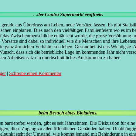
…
der Contra Supermarkt eröffnete.
ht gerade aus Überdruss am Leben, neue Vorsätze fassen. Es gibt Statis
hen einplanen. Dies nach den vielfältigen Familienfeiern wo es im bes
auf das Zwischenmenschliche enttäuscht wurde, die große Versöhnung 
Die Vorsätze sind dabei so individuell wie die Menschen und ihre Leb
n ganz ärmlichen Verhältnissen leben, Gesundheit ist das Wichtigste. A
 Wunsch, dass sich die betriebliche Lage im kommenden Jahr nicht versch
hen Arbeitseinsatz ein durchschnittliches Auskommen zu haben.
äger
|
Schreibe einen Kommentar
beim Besuch eines Bioladens.
rrierefrei werden, gibt es seit Jahrzehnten. Die Diskussion für eine b
tigen, diese Zugang zu allen öffentlichen Gebäuden haben. Unabhängig
elpunkt steht der Umstand, wie kommt jemand mit Behinderung in einen