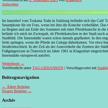
Antworten
Im Innenhof vom Toskana Trakt in Salzburg befindet sich das Café Tos
Smartphone für ein Foto, wenn bei ihm die Kutsche vorbeifährt. Das
zu Beginn und am Ende des Sommers mit einer Pferdekutsche in die 
befinde ich mich im Zwiespalt, ob Pferdekutschen in der Stadt noch 
Stadtbild. Die Innenstädte waren schon damals gepflastert. In den e
Seite springen, wenn die Pferde im Galopp daherkamen. Vor etwa hun
Straßenhochheit.
In der Zeit als der Autoverkehr die Zentren der St
Fußgängerzone in Österreich im Jahre 1961 in Klagenfurt eingericht
Innenstädte europaweit autofrei.
Weiterlesen
→
Veröffentlicht unter
TAG.GEDANKEN
|
Verschlagwortet mit
Stadtj
Beitragsnavigation
←
Ältere Beiträge
Neuere Beiträge
→
Archiv