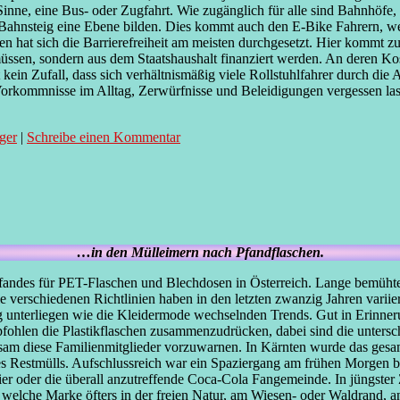
inne, eine Bus- oder Zugfahrt. Wie zugänglich für alle sind Bahnhöfe, 
ahnsteig eine Ebene bilden. Dies kommt auch den E-Bike Fahrern, wel
den hat sich die Barrierefreiheit am meisten durchgesetzt. Hier kommt
n, sondern aus dem Staatshaushalt finanziert werden. An deren Kosten
kein Zufall, dass sich verhältnismäßig viele Rollstuhlfahrer durch di
orkommnisse im Alltag, Zerwürfnisse und Beleidigungen vergessen lass
äger
|
Schreibe einen Kommentar
…in den Mülleimern nach Pfandflaschen.
Pfandes für PET-Flaschen und Blechdosen in Österreich. Lange bemühte 
rschiedenen Richtlinien haben in den letzten zwanzig Jahren variiert,
 unterliegen wie die Kleidermode wechselnden Trends. Gut in Erinnerun
ohlen die Plastikflaschen zusammenzudrücken, dabei sind die untersch
atsam diese Familienmitglieder vorzuwarnen. In Kärnten wurde das gesam
es Restmülls. Aufschlussreich war ein Spaziergang am frühen Morgen 
ier oder die überall anzutreffende Coca-Cola Fangemeinde. In jüngster
 welche Marke öfters in der freien Natur, am Wiesen- oder Waldrand, anz