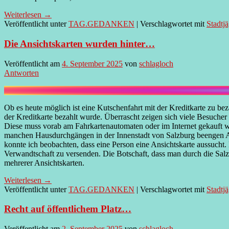
Weiterlesen
→
Veröffentlicht unter
TAG.GEDANKEN
|
Verschlagwortet mit
Stadtj
Die Ansichtskarten wurden hinter…
Veröffentlicht am
4. September 2025
von
schlagloch
Antworten
Ob es heute möglich ist eine Kutschenfahrt mit der Kreditkarte zu b
der Kreditkarte bezahlt wurde. Überrascht zeigen sich viele Besuche
Diese muss vorab am Fahrkartenautomaten oder im Internet gekauft we
manchen Hausdurchgängen in der Innenstadt von Salzburg beengen Ans
konnte ich beobachten, dass eine Person eine Ansichtskarte aussuch
Verwandtschaft zu versenden. Die Botschaft, dass man durch die Salz
mehrerer Ansichtskarten.
Weiterlesen
→
Veröffentlicht unter
TAG.GEDANKEN
|
Verschlagwortet mit
Stadtj
Recht auf öffentlichem Platz…
Veröffentlicht am
2. September 2025
von
schlagloch