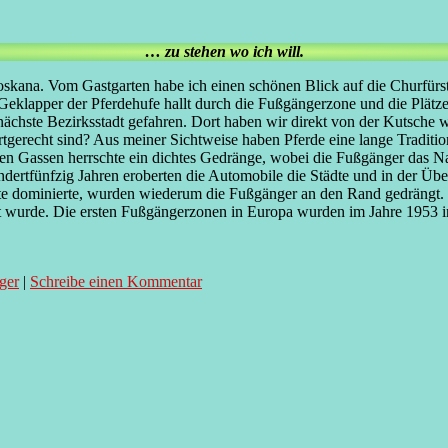
… zu stehen wo ich will.
kana. Vom Gastgarten habe ich einen schönen Blick auf die Churfürststr
 Geklapper der Pferdehufe hallt durch die Fußgängerzone und die Plätz
nächste Bezirksstadt gefahren. Dort haben wir direkt von der Kutsch
artgerecht sind? Aus meiner Sichtweise haben Pferde eine lange Traditi
ngen Gassen herrschte ein dichtes Gedränge, wobei die Fußgänger das N
dertfünfzig Jahren eroberten die Automobile die Städte und in der Ü
ädte dominierte, wurden wiederum die Fußgänger an den Rand gedrängt. 
et wurde. Die ersten Fußgängerzonen in Europa wurden im Jahre 1953 i
äger
|
Schreibe einen Kommentar