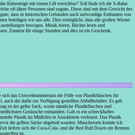
die Bahnsteige mit einem Lift erreichbar? Toll finde ich die S-Bahn
che oft ältere Personen sind zugute. Diese sind mit dem Gewicht des
 zugute, dass in historischen Gebäuden auch aufwendige Einbauten von
 beteiligen wir uns alle. Dies ermöglicht, dass alle großen Wiener
e Ausstellungen bewegen. Musik hören, Bücher lesen und
en. Zumeist für einige Stunden und dies ist ein Geschenk.
sich das Umweltministerium die Fülle von Plastikflaschen für
 auch die dafür zur Verfügung gestellten Abfallbehälter. Es gab
g ist der gelbe Sack, worin sämtliche Plastikflaschen und
iedlichsten Geräusche entstanden. Gab es ein schreckhaftes
melte Plastik im Müllofen in Arnoldstein verfeuert. Das Plastik
bevor die gelben Säcke abgeholt wurden. Mancherorts konnte ich
 Zeit liefern sich die Coca-Cola- und die Red Bull Dosen ein Rennen
utreffen ist.