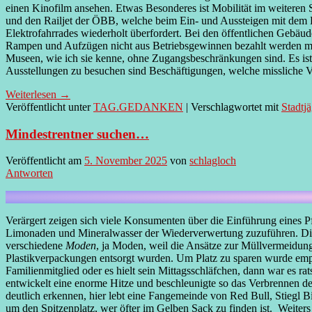
einen Kinofilm ansehen. Etwas Besonderes ist Mobilität im weiteren S
und den Railjet der ÖBB, welche beim Ein- und Aussteigen mit dem B
Elektrofahrrades wiederholt überfordert. Bei den öffentlichen Gebäu
Rampen und Aufzügen nicht aus Betriebsgewinnen bezahlt werden müsse
Museen, wie ich sie kenne, ohne Zugangsbeschränkungen sind. Es ist 
Ausstellungen zu besuchen sind Beschäftigungen, welche missliche V
Weiterlesen
→
Veröffentlicht unter
TAG.GEDANKEN
|
Verschlagwortet mit
Stadtj
Mindestrentner suchen…
Veröffentlicht am
5. November 2025
von
schlagloch
Antworten
Verärgert zeigen sich viele Konsumenten über die Einführung eines 
Limonaden und Mineralwasser der Wiederverwertung zuzuführen. Die ve
verschiedene
Moden
, ja Moden, weil die Ansätze zur Müllvermeidung
Plastikverpackungen entsorgt wurden. Um Platz zu sparen wurde empf
Familienmitglied oder es hielt sein Mittagsschläfchen, dann war es r
entwickelt eine enorme Hitze und beschleunigte so das Verbrennen d
deutlich erkennen, hier lebt eine Fangemeinde von Red Bull, Stiegl B
um den Spitzenplatz, wer öfter im Gelben Sack zu finden ist. Weiters