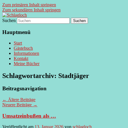
Zum primären Inhalt springen
Zum sekundären Inhalt springen
Suchen
supersberger taggedanken
Schlagloch
Hauptmenü
Start
Gästebuch
Informationen
Kontakt
Meine Bücher
Schlagwortarchiv:
Stadtjäger
Beitragsnavigation
←
Ältere Beiträge
Neuere Beiträge
→
Umsatzeinbußen als …
Veröffentlicht am
13. Januar 2026
von
schlagloch