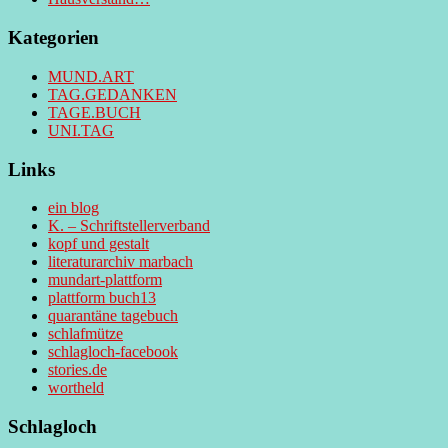
Kategorien
MUND.ART
TAG.GEDANKEN
TAGE.BUCH
UNI.TAG
Links
ein blog
K. – Schriftstellerverband
kopf und gestalt
literaturarchiv marbach
mundart-plattform
plattform buch13
quarantäne tagebuch
schlafmütze
schlagloch-facebook
stories.de
wortheld
Schlagloch