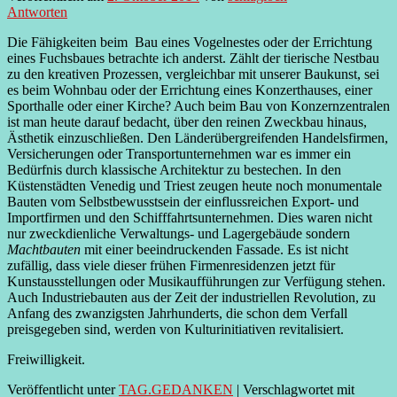
Antworten
Die Fähigkeiten beim Bau eines Vogelnestes oder der Errichtung
eines Fuchsbaues betrachte ich anderst. Zählt der tierische Nestbau
zu den kreativen Prozessen, vergleichbar mit unserer Baukunst, sei
es beim Wohnbau oder der Errichtung eines Konzerthauses, einer
Sporthalle oder einer Kirche? Auch beim Bau von Konzernzentralen
ist man heute darauf bedacht, über den reinen Zweckbau hinaus,
Ästhetik einzuschließen. Den Länderübergreifenden Handelsfirmen,
Versicherungen oder Transportunternehmen war es immer ein
Bedürfnis durch klassische Architektur zu bestechen. In den
Küstenstädten Venedig und Triest zeugen heute noch monumentale
Bauten vom Selbstbewusstsein der einflussreichen Export- und
Importfirmen und den Schifffahrtsunternehmen. Dies waren nicht
nur zweckdienliche Verwaltungs- und Lagergebäude sondern
Machtbauten
mit einer beeindruckenden Fassade. Es ist nicht
zufällig, dass viele dieser frühen Firmenresidenzen jetzt für
Kunstausstellungen oder Musikaufführungen zur Verfügung stehen.
Auch Industriebauten aus der Zeit der industriellen Revolution, zu
Anfang des zwanzigsten Jahrhunderts, die schon dem Verfall
preisgegeben sind, werden von Kulturinitiativen revitalisiert.
Freiwilligkeit.
Veröffentlicht unter
TAG.GEDANKEN
|
Verschlagwortet mit