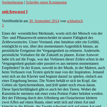
Seelenrheuma
|
Schreibe einen Kommentar
zeit:bewusst l
Veröffentlicht am
30. September 2014
von
schlagloch
2
Eines der wesentlichen Merkmale, worin sich der Mensch von der
Tier- und Pflanzenwelt unterscheidet ist unsere Fähigkeit des
Zeitbewusstseins
. Unser Verstand, eine Intuition oder ein Gefühl,
ermöglicht es uns, über den momentanen Augenblick hinaus, an
persönliche Ereignisse der Vergangenheit zu erinnern. Anderseits
persönliche Vorhaben für die Zukunft zu planen. Keine Antwort
habe ich auf die Frage, war das Verfassen dieser Zeilen schon in der
Vergangenheit geplant oder passiert es aus meinem momentanen
Empfinden? In der Kunst, sowohl in der Musik, in der Malerei, auch
beim Verfassen von Texten spricht man von der Inspiration. Jemand
setzt sich an das Klavier und beginnt darauf zu spielen, einfach aus
einer Eingebung heraus. Die Noten behält er sich im Kopf, das
Gehirn als Speichermedium, und
feilt
später noch etwas daran.
Diese Speicherfähigkeit gibt es auch bei den Tieren. Wobei die
Kunststücke
meistens mit einer extra Portion Futter belohnt werden.
Bei der Führung durch den Affenberg am Ossiachersee klettern
zwei Affen auf einen Baum, einer setzt sich auf einen Ast und
klatscht in die
Hände
, der Zweite schwingt sich auf einen Ast und