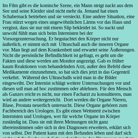
Im Film gibt es die komische Szene, ein Mann steigt nackt aus dem
See und seine Kleider sind nicht mehr da. Jemand hat einen
Schabernack betrieben und sie versteckt. Eine andere Situation, eine
Frau stürzt wegen eines ungewöhnlichen Lärms vor das Haus und
vergisst, dass sie nur mit einem Slip bekleidet ist. So nackt und
unwohl fühlt man sich beim Internisten bei der
Vorsorgeuntersuchung. Er begutachtet den Körper nicht nur
äußerlich, er nimmt sich mit Ultraschall auch die inneren Organe
vor. Man liegt auf dem Krankenbett und erwartet seine Äußerungen.
Nicht die persönliche Befindlichkeit ist gefragt, es geht um die
Fakten und diese werden am Monitor angezeigt. Gab es früher
kaum Reaktionen vom behandelnden Arzt, außer den Befehl diese
Medikamente einzunehmen, so hat sich dies jetzt in das Gegenteil
verkehrt. Während des Ultraschalls wird man in die Bilder
eingeweiht. Der Internist schlägt weitere Untersuchungen vor und
diesen soll man ad hoc zustimmen oder ablehnen. Für den Mensch
als Ganzes reicht es nicht, nur einen Facharzt zu konsultieren, man
wird an andere weitergereicht. Dort werden die Organe Nieren,
Blase, Prostata neuerlich untersucht. Diese Organe gehören zum
Fachbereich des Urologen. Es gibt einen Wettstreit zwischen
Internisten und Urologen, wer für welche Organe im Körper
zuständig ist. Dass sie mit ihren Meinungen nicht ganz
übereinstimmen oder sich in den Diagnosen erweitern, erklärt sich
von selbst. Der Patient kann mit den Befunden leben und darf sich