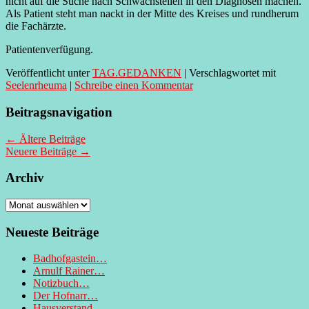
nicht auf die Suche nach Schwachstellen in den Diagnosen machen.
Als Patient steht man nackt in der Mitte des Kreises und rundherum
die Fachärzte.
Patientenverfügung.
Veröffentlicht unter
TAG.GEDANKEN
|
Verschlagwortet mit
Seelenrheuma
|
Schreibe einen Kommentar
Beitragsnavigation
←
Ältere Beiträge
Neuere Beiträge
→
Archiv
Archiv
Neueste Beiträge
Badhofgastein…
Arnulf Rainer…
Notizbuch…
Der Hofnarr…
Hausverstand…