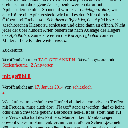
dreht sich um die eigene Achse, beide werden dafür mit
Apfelspalten belohnt. Spannend wird es am
Intelligenzplatz,
wo in
eine Röhre ein Apfel gesteckt wird und es den Affen durch das
Öffnen und Drehen von
Schubern möglich ist,
den Apfel bis zur
geschlossenen Klappe zu schleusen und diese dann zu öffnen. Nicht
jeder der über hundert Affen beherrscht nach Aussage des Hegers
das
Apfelholen. Z
umeist werden die
Kunstfertigkeiten
von der
Mutter auf die Kinder weiter
vererbt
.
Zuckerbrot
Veröffentlicht unter
TAG.GEDANKEN
|
Verschlagwortet mit
Seelenrheuma
|
2
Antworten
mit:gefühl ll
Veröffentlicht am
17. Januar 2014
von
schlagloch
2
Wie läuft es im persönlichen Umfeld ab, bei einem privaten Treffen
mit Freuden, muss auch dort „Flagge“ gezeigt werden, darf es keine
oder eine Schwäche geben? Besonders heikel ist es, stößt man auf
die Verwandtschaft des Partners. Man soll kein Manko zeigen,
obwohl vieles im Familienkreis nur zum äußeren Schein geschieht.
Fühlt man sich in einer geselligen Runde unwohl, wird es nicht