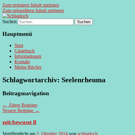
Zum primären Inhalt springen
Zum sekundären Inhalt springen
Suchen
supersberger taggedanken
Schlagloch
Hauptmenü
Start
Gästebuch
Informationen
Kontakt
Meine Bücher
Schlagwortarchiv:
Seelenrheuma
Beitragsnavigation
←
Ältere Beiträge
Neuere Beiträge
→
zeit:bewusst ll
Veröffentlicht am
2. Oktober 2014
von
schlagloch